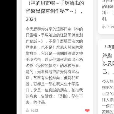
迷惘困
（神的貝雷帽～手塚治虫的
的姊姊
怪醫黑傑克創作秘辛～），
我：「
2024
劇。
711
今天想和你分享的這部日劇《神的
貝雷帽～手塚治虫的怪醫黑傑克創
作秘話～》，不是什麼場面浩大的
「有
歷史劇，也不是什麼感人肺腑的愛
情故事，它只是一個關於漫畫之神
終點
手塚治虫，以及他如何創造出不朽
以及
名作《怪醫黑傑克》的幕後故事。
己。
是的，光看標題或許覺得有些枯
燥，甚至有些粉絲向，但對我來
今天想
說，它卻是一部在我人生十字路
拖把的
口，像是一位真誠的朋友，拍拍我
小巷的
的肩膀，告訴我：「別怕，堅持下
評人讚
去」的作品。
一個在
❤️
9253
家屬的