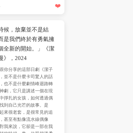
❤️
3
時候，放棄並不是結
而是我們終於有勇氣擁
個全新的開始。」《潔
漫》，2024
跟你分享的這部日劇《潔子
，並不是什麼卡司驚人的話
，也不是什麼劇情峰迴路轉
神劇，它只是講述一個在現
中掙扎的女孩，如何透過偶
找到自己光芒的故事。是
起來很老套，是很常見的追
，甚至有點像流水線偶像
對我來說，它卻是一部在我