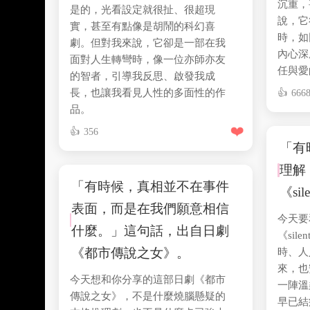
沉重，
是的，光看設定就很扯、很超現
說，它
實，甚至有點像是胡鬧的科幻喜
時，如
劇。但對我來說，它卻是一部在我
內心深
面對人生轉彎時，像一位亦師亦友
任與愛
的智者，引導我反思、啟發我成
長，也讓我看見人性的多面性的作
666
品。
❤️
356
「有
理解
「有時候，真相並不在事件
《sil
表面，而是在我們願意相信
今天要
什麼。」這句話，出自日劇
《si
《都市傳說之女》。
時、人
來，也
今天想和你分享的這部日劇《都市
一陣溫
傳說之女》，不是什麼燒腦懸疑的
早已結