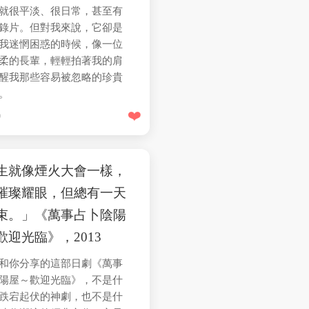
就很平淡、很日常，甚至有
錄片。但對我來說，它卻是
我迷惘困惑的時候，像一位
柔的長輩，輕輕拍著我的肩
醒我那些容易被忽略的珍貴
。
❤️
0
生就像煙火大會一樣，
璀璨耀眼，但總有一天
束。」《萬事占卜陰陽
歡迎光臨》，2013
和你分享的這部日劇《萬事
陽屋～歡迎光臨》，不是什
跌宕起伏的神劇，也不是什