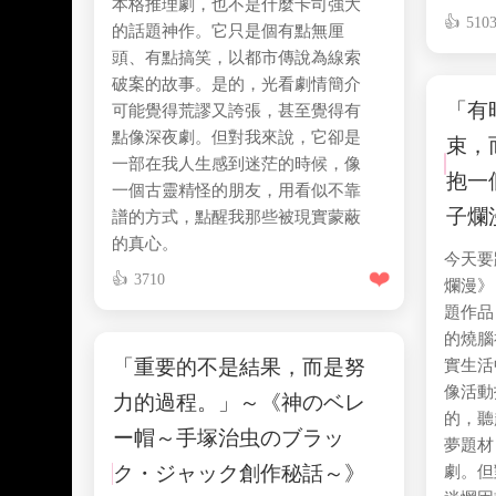
本格推理劇，也不是什麼卡司強大
510
的話題神作。它只是個有點無厘
頭、有點搞笑，以都市傳說為線索
破案的故事。是的，光看劇情簡介
「有
可能覺得荒謬又誇張，甚至覺得有
點像深夜劇。但對我來說，它卻是
束，
一部在我人生感到迷茫的時候，像
抱一
一個古靈精怪的朋友，用看似不靠
子爛
譜的方式，點醒我那些被現實蒙蔽
的真心。
今天要
❤️
3710
爛漫》
題作品
的燒腦
「重要的不是結果，而是努
實生活
像活動
力的過程。」～《神のベレ
的，聽
ー帽～手塚治虫のブラッ
夢題材
ク・ジャック創作秘話～》
劇。但