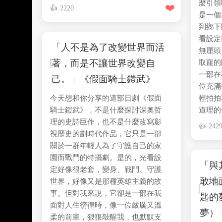
麼引領
❤️
2220
是一個
到鄉下
看設定
「人不是為了改變世界而活
無厘頭
著，而是不讓世界改變自
取寵的
一部在
己。」《假面騎士鎧武》
位充滿
今天想和你分享的這部日劇《假面
輕拍拍
騎士鎧武》，不是什麼探討深奧哲
道理的
理的史詩巨作，也不是什麼改寫影
242
視歷史的劃時代作品，它只是一部
關於一群年輕人為了守護自己的家
園而戰鬥的特攝劇。是的，光看設
「與
定好像很老套，變身、戰鬥、守護
敢地
世界，好像又是那種英雄主義的故
事。但對我來說，它卻是一部在我
匙的
面對人生徬徨時，像一位嚴厲又溫
夢），
柔的前輩，狠狠敲醒我，也默默支