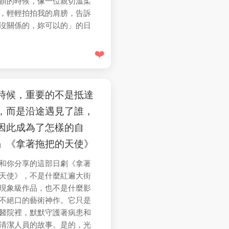
頓的時候，像一位親切溫柔
，輕輕拍拍我的肩膀，告訴
沒關係的，妳可以的」的日
❤️
9
時候，重要的不是抵達
，而是沿途遇見了誰，
因此成為了怎樣的自
」《拿著拖把的天使》
和你分享的這部日劇《拿著
天使》，不是什麼紅遍大街
現象級作品，也不是什麼影
不絕口的藝術神作。它只是
醫院裡，默默守護著病患和
清潔人員的故事。是的，光