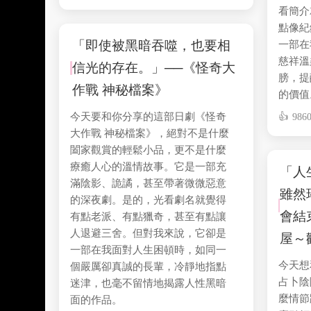
看簡介
點像紀
「即使被黑暗吞噬，也要相
一部在
慈祥溫
信光的存在。」──《怪奇大
膀，提
作戰 神秘檔案》
的價值
今天要和你分享的這部日劇《怪奇
986
大作戰 神秘檔案》，絕對不是什麼
闔家觀賞的輕鬆小品，更不是什麼
療癒人心的溫情故事。它是一部充
「人
滿陰影、詭譎，甚至帶著微微惡意
雖然
的深夜劇。是的，光看劇名就覺得
會結
有點老派、有點獵奇，甚至有點讓
人退避三舍。但對我來說，它卻是
屋～
一部在我面對人生困頓時，如同一
今天想
個嚴厲卻真誠的長輩，冷靜地指點
占卜陰
迷津，也毫不留情地揭露人性黑暗
麼情節
面的作品。