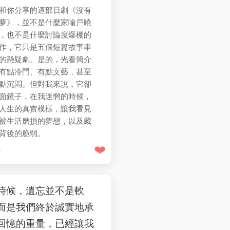
和你分享的這部日劇《沒有
夢》，並不是什麼家喻戶曉
，也不是什麼討論度爆棚的
作，它只是五個短篇故事串
的懸疑劇。是的，光看簡介
有點冷門、有點文藝，甚至
點沉悶。但對我來說，它卻
面鏡子，在我迷惘的時候，
人生的真實模樣，讓我看見
被生活磨損的夢想，以及藏
背後的脆弱。
❤️
3
時候，遺忘並不是軟
而是我們終於誠實地承
回憶的重量，已經讓我