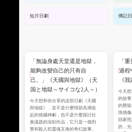
短片日劇
傳記
「無論身處天堂還是地獄，
「重
能夠改變自己的只有自
過程
己。」《天國與地獄》（天
《我
国と地獄～サイコな2人～）
今天想
的故事
今天想和你分享的這部日劇《天國
的懸疑
與地獄》，並不是什麼情節高潮迭
情偶像
起的燒腦神劇，也不是什麼探討社
回家照
會議題的深刻作品，它只是一個刑
的，光
警和殺人犯靈魂互換的奇幻故事。