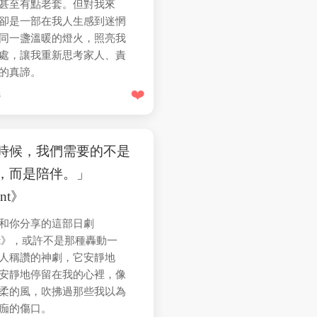
甚至有點老套。但對我來
卻是一部在我人生感到迷惘
同一盞溫暖的燈火，照亮我
處，讓我重新思考家人、責
的真諦。
❤️
8
時候，我們需要的不是
，而是陪伴。」
ent》
和你分享的這部日劇
lent》，或許不是那種轟動一
人稱讚的神劇，它安靜地
安靜地停留在我的心裡，像
柔的風，吹拂過那些我以為
痂的傷口。