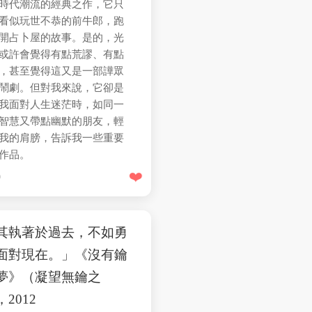
時代潮流的經典之作，它只
看似玩世不恭的前牛郎，跑
開占卜屋的故事。是的，光
或許會覺得有點荒謬、有點
，甚至覺得這又是一部譁眾
鬧劇。但對我來說，它卻是
我面對人生迷茫時，如同一
智慧又帶點幽默的朋友，輕
我的肩膀，告訴我一些重要
作品。
❤️
9
其執著於過去，不如勇
面對現在。」《沒有鑰
夢》（凝望無鑰之
2012