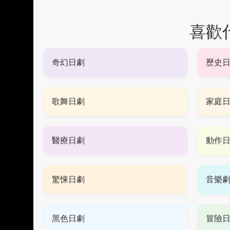
喜歡
奇幻日劇
歷史
歌舞日劇
家庭
醫療日劇
動作
驚悚日劇
音樂
黑色日劇
冒險