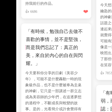
持我前行的作品。
今天想
❤️
鑰匙的
6686
的神劇
話題之
連起來
「有時候，勉強自己去做不
就覺得
喜歡的事情，並不是堅強，
可能有
而是我們忘記了：真正的
像是一
映照出
美，來自於內心的自在與閃
了那些
耀。」
在笑容
今天要和你分享的日劇《美容少
785
年》，可能不是什麼轟動一時的現
象級作品，也不是什麼被奉為圭臬
的神劇，它只是一部講述一群立志
「有
成為美容師的少年們，在追逐夢想
弱，
的過程中，不斷成長與蛻變的故
認：
事。是的，光看簡介或許會覺得有